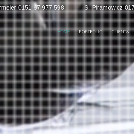
ermeier 0151 67 977 598 S. Piramowicz 017
HOME
PORTFOLIO
CLIENTS