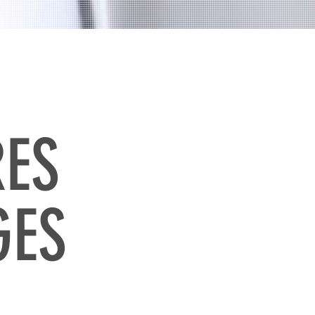
RES
GES