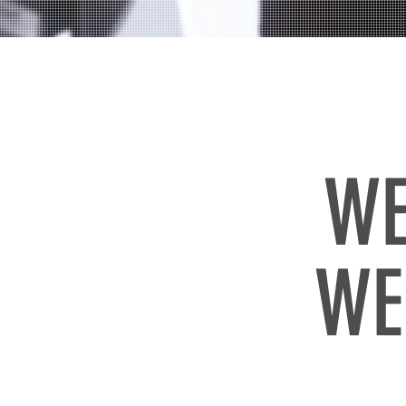
WE
WE